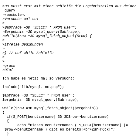
>
 query

>
>
>
>
>
>
>
>
>
>
>
>
>
>
Ich habe es jetzt mal so versucht:

include("lib/mysql.inc.php");

$abfrage =3D "SELECT * FROM user";

$ergebnis =3D mysql_query($abfrage);

while($row =3D mysql_fetch_object($ergebnis)) 

{

  if($_POST[benutzername]=3D=3D$row->benutzername)

  { 

       echo "Diesen Benutzernamen ( $_POST[benutzername] |=

 $row->benutzername ) gibt es bereits!<br>Zur=FCck!";

  }
