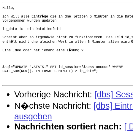
Hallo,

ich will alle Eintr�ge die in dne letzten 5 Minuten in die Date
vorgenommen wurden updaten 

ip_date ist ein Datetimefeld

Scheint aber so irgendwie nicht zu funktionieren. Das Feld id_s
enth�lt nicht dne gleichen Wert in allen 5 Minuten alten eintr�
Eine Idee oder hat jemand eine L�sung ?

$sql="UPDATE ".STATS." SET id_session='$sessioncode' WHERE

DATE_SUB(NOW(), INTERVAL 5 MINUTE) > ip_date";

Vorherige Nachricht:
[dbs] Ses
N�chste Nachricht:
[dbs] Ein
ausgeben
Nachrichten sortiert nach:
[ 