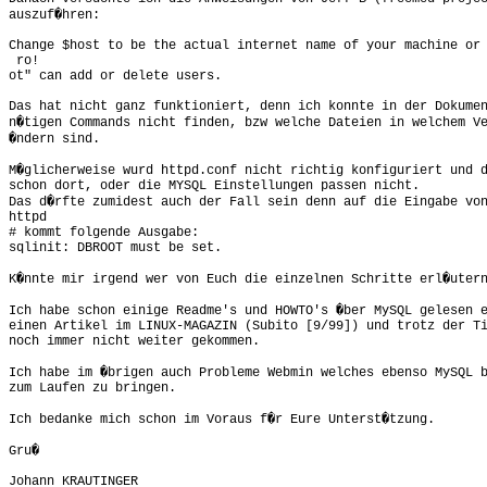
auszuf�hren:

Change $host to be the actual internet name of your machine or
 ro!

ot" can add or delete users.

Das hat nicht ganz funktioniert, denn ich konnte in der Dokumen
n�tigen Commands nicht finden, bzw welche Dateien in welchem Ve
�ndern sind.

M�glicherweise wurd httpd.conf nicht richtig konfiguriert und d
schon dort, oder die MYSQL Einstellungen passen nicht.

Das d�rfte zumidest auch der Fall sein denn auf die Eingabe von
httpd

# kommt folgende Ausgabe:

sqlinit: DBROOT must be set.

K�nnte mir irgend wer von Euch die einzelnen Schritte erl�utern
Ich habe schon einige Readme's und HOWTO's �ber MySQL gelesen e
einen Artikel im LINUX-MAGAZIN (Subito [9/99]) und trotz der Ti
noch immer nicht weiter gekommen.

Ich habe im �brigen auch Probleme Webmin welches ebenso MySQL b
zum Laufen zu bringen.

Ich bedanke mich schon im Voraus f�r Eure Unterst�tzung.

Gru�

Johann KRAUTINGER
