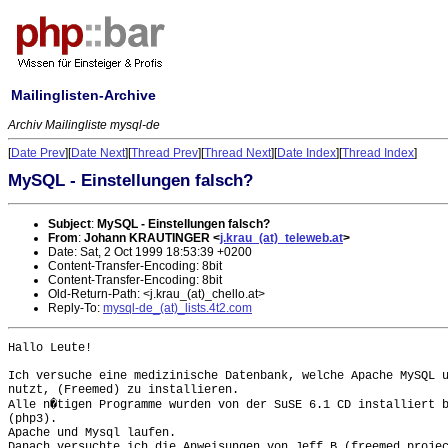
Mailinglisten-Archive
Archiv Mailingliste mysql-de
[
Date Prev
][
Date Next
][
Thread Prev
][
Thread Next
][
Date Index
][
Thread Index
]
MySQL - Einstellungen falsch?
Subject
:
MySQL - Einstellungen falsch?
From
:
Johann KRAUTINGER <
j.krau_(at)_teleweb.at
>
Date: Sat, 2 Oct 1999 18:53:39 +0200
Content-Transfer-Encoding: 8bit
Content-Transfer-Encoding: 8bit
Old-Return-Path: <j.krau_(at)_chello.at>
Reply-To:
mysql-de_(at)_lists.4t2.com
Hallo Leute!

Ich versuche eine medizinische Datenbank, welche Apache MySQL u
nutzt, (Freemed) zu installieren.

Alle n�tigen Programme wurden von der SuSE 6.1 CD installiert b
(php3).

Apache und Mysql laufen.

Danach versuchte ich die Anweisungen von Jeff B (freemed projec