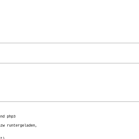
nd php3

zw runtergeladen,

t)
