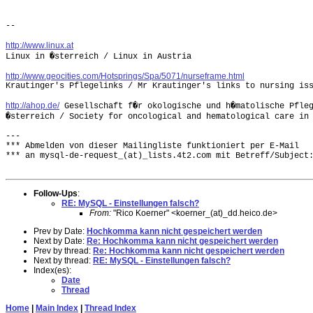
--

http://www.linux.at
Linux in �sterreich / Linux in Austria

http://www.geocities.com/Hotsprings/Spa/5071/nurseframe.html

Krautinger's Pflegelinks / Mr Krautinger's links to nursing iss
http://ahop.de/
 Gesellschaft f�r okologische und h�matolische Pfleg
�sterreich / Society for oncological and hematological care in 
---

*** Abmelden von dieser Mailingliste funktioniert per E-Mail

*** an mysql-de-request_(at)_lists.4t2.com mit Betreff/Subject:
Follow-Ups
:
RE: MySQL - Einstellungen falsch?
From:
"Rico Koerner" <koerner_(at)_dd.heico.de>
Prev by Date:
Hochkomma kann nicht gespeichert werden
Next by Date:
Re: Hochkomma kann nicht gespeichert werden
Prev by thread:
Re: Hochkomma kann nicht gespeichert werden
Next by thread:
RE: MySQL - Einstellungen falsch?
Index(es):
Date
Thread
Home
|
Main Index
|
Thread Index