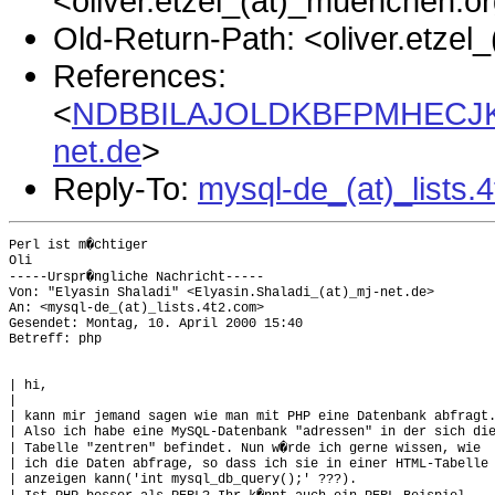
<oliver.etzel_(at)_muenchen.o
Old-Return-Path: <oliver.etze
References:
<
NDBBILAJOLDKBFPMHECJKEC
net.de
>
Reply-To:
mysql-de_(at)_lists.
Perl ist m�chtiger

Oli

-----Urspr�ngliche Nachricht-----

Von: "Elyasin Shaladi" <Elyasin.Shaladi_(at)_mj-net.de>

An: <mysql-de_(at)_lists.4t2.com>

Gesendet: Montag, 10. April 2000 15:40

Betreff: php

| hi,

|

| kann mir jemand sagen wie man mit PHP eine Datenbank abfragt.
| Also ich habe eine MySQL-Datenbank "adressen" in der sich die
| Tabelle "zentren" befindet. Nun w�rde ich gerne wissen, wie

| ich die Daten abfrage, so dass ich sie in einer HTML-Tabelle

| anzeigen kann('int mysql_db_query();' ???).
