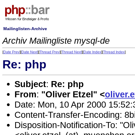
Mailinglisten-Archive
Archiv Mailingliste mysql-de
[
Date Prev
][
Date Next
][
Thread Prev
][
Thread Next
][
Date Index
][
Thread Index
]
Re: php
Subject
:
Re: php
From
:
"Oliver Etzel" <
oliver.
Date: Mon, 10 Apr 2000 15:52
Content-Transfer-Encoding: 8bi
Disposition-Notification-To: "Oli