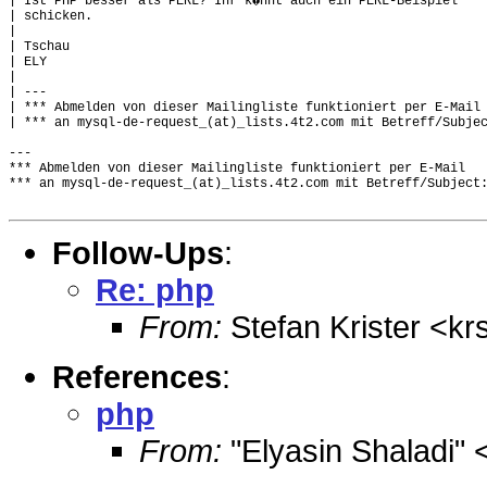
| Ist PHP besser als PERL? Ihr k�nnt auch ein PERL-Beispiel

| schicken.

|

| Tschau

| ELY

|

| ---

| *** Abmelden von dieser Mailingliste funktioniert per E-Mail

| *** an mysql-de-request_(at)_lists.4t2.com mit Betreff/Subjec
---

*** Abmelden von dieser Mailingliste funktioniert per E-Mail

*** an mysql-de-request_(at)_lists.4t2.com mit Betreff/Subject:
Follow-Ups
:
Re: php
From:
Stefan Krister <kr
References
:
php
From:
"Elyasin Shaladi" 