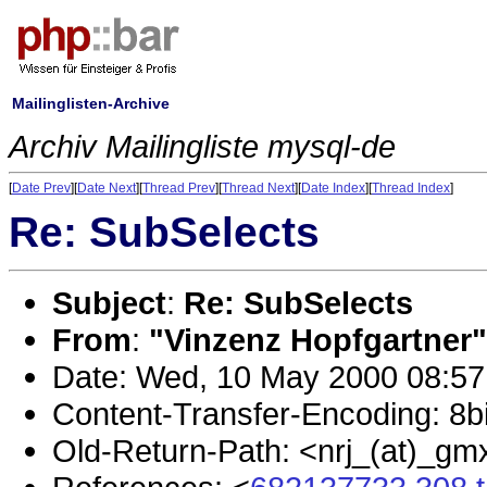
Mailinglisten-Archive
Archiv Mailingliste mysql-de
[
Date Prev
][
Date Next
][
Thread Prev
][
Thread Next
][
Date Index
][
Thread Index
]
Re: SubSelects
Subject
:
Re: SubSelects
From
:
"Vinzenz Hopfgartner"
Date: Wed, 10 May 2000 08:57
Content-Transfer-Encoding: 8bi
Old-Return-Path: <nrj_(at)_gm