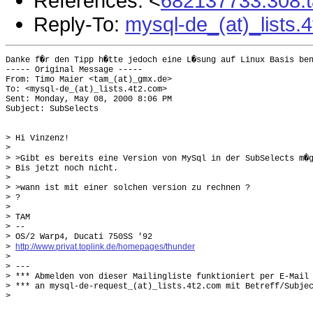
References: <
682137733.308.
Reply-To:
mysql-de_(at)_lists.
Danke f�r den Tipp h�tte jedoch eine L�sung auf Linux Basis ben
----- Original Message -----

From: Timo Maier <tam_(at)_gmx.de>

To: <mysql-de_(at)_lists.4t2.com>

Sent: Monday, May 08, 2000 8:06 PM

Subject: SubSelects

> Hi Vinzenz!

>

> >Gibt es bereits eine Version von MySql in der SubSelects m�g
> Bis jetzt noch nicht.

>

> >wann ist mit einer solchen version zu rechnen ?

> ?

>

> TAM

> --

> OS/2 Warp4, Ducati 750SS '92

http://www.privat.toplink.de/homepages/thunder
> 
>

> ---

> *** Abmelden von dieser Mailingliste funktioniert per E-Mail

> *** an mysql-de-request_(at)_lists.4t2.com mit Betreff/Subjec
>
