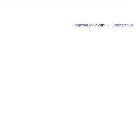
php::bar
PHP Wiki -
Listenarchive