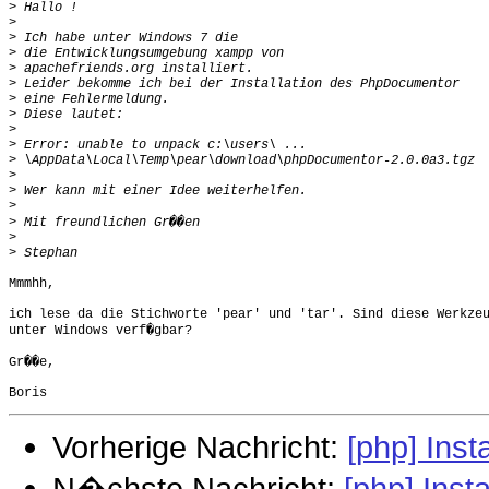
>
>
>
>
>
>
>
>
>
>
>
>
>
>
>
>
>
Mmmhh,

ich lese da die Stichworte 'pear' und 'tar'. Sind diese Werkzeu
unter Windows verf�gbar?

Gr��e,

Vorherige Nachricht:
[php] Ins
N�chste Nachricht:
[php] Ins