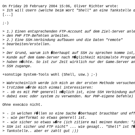
On Friday 20 February 2004 15:06, Oliver Richter wrote:

>
[...]

;-)

>
>
>
>
>
>
>
>
>
+sonstige System-Tools wohl (Shell, usw.) ;-)

>
>
>
>
Ohne exec&co nicht.

>
>
>
>
>