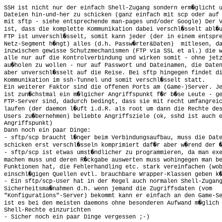
SSH ist nicht nur der einfach Shell-Zugang sondern erm�glicht u
Dateien hin-und-her zu schicken (ganz einfach mit scp oder auf 
mit sftp - siehe entsprechende man-pages und/oder Google) Der V
ist, dass die komplette Kommunikation dabei verschl�sselt abl�u
FTP ist unverschl�sselt, somit kann jeder (der in einem entspre
Netz-Segment h�ngt) alles (d.h. Passw�rter&Daten)  mitlesen, da
inzwischen gewisse Schutzmechanismen (FTP via SSL et al.) die w
alle nur auf die Kontrolverbindung und wirken somit - ohne jetz
au�holen zu wollen - nur auf Passwort und Dateinamen, die Daten
aber unverschl�sselt auf die Reise. Bei sftp hingegen findet di
Kommunikation im ssh-Tunnel und somit verschl�sselt statt.

Ein weiterer Faktor sind die offenen Ports am (Game-)Server. Je
ist zun�chstmal ein m�lgicher Angriffspunkt f�r b�se Leute - ge
FTP-Server sind, dadurch bedingt, dass sie mit recht umfangreic
laufen (der daemon l�uft i.d.R. als root um dann die Rechte des
Users zu�bernehmen) beliebte Angriffsziele (ok, sshd ist auch e
Angriffspunkt)

Dann noch ein paar Dinge: 

- sftp/scp braucht l�nger beim Verbindungsaufbau, muss die Date
schicken erst verschl�sseln komprimiert daf�r aber w�rend der �
- sftp/scp ist etwas umst�ndlicher zu programmieren, da man exe
machen muss und deren R�ckgabe auswerten muss wohingegen man be
Funktionen hat, die Fehlerhandling etc. stark vereinfachen (wob
einschl�gigen Quellen evtl. brauchbare Wrapper-Klassen geben k�
- Ein sftp/scp-User hat in der Regel auch normalen Shell-Zugang
Sicherheitsma�nahmen d.h. wenn jemand die Zugriffsdaten (vom 

"Konfigurations"-Server) bekommt kann er einfach an den Game-Se
ist es bei den meisten daemons ohne besonderen Aufwand m�glich 
Shell-Rechte einzurichten

- Sicher noch ein paar Dinge vergessen ;-)
