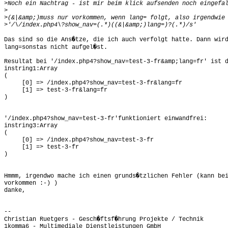
>
>
>
>
Das sind so die Ans�tze, die ich auch verfolgt hatte. Dann wird
lang=sonstas nicht aufgel�st.

Resultat bei '/index.php4?show_nav=test-3-fr&amp;lang=fr' ist d
instring1:Array

(

     [0] => /index.php4?show_nav=test-3-fr&lang=fr

     [1] => test-3-fr&lang=fr

)

'/index.php4?show_nav=test-3-fr'funktioniert einwandfrei:

instring3:Array

(

     [0] => /index.php4?show_nav=test-3-fr

     [1] => test-3-fr

)

Hmmm, irgendwo mache ich einen grunds�tzlichen Fehler (kann bei
vorkommen :-) )

danke,

-- 

Christian Ruetgers - Gesch�ftsf�hrung Projekte / Technik

1komma6 - Multimediale Dienstleistungen GmbH
