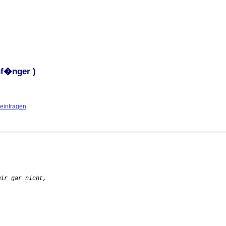
nf�nger )
 eintragen