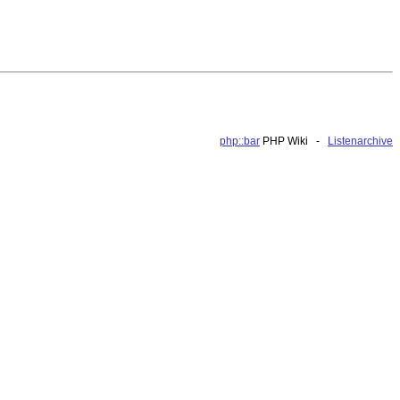
php::bar
PHP Wiki -
Listenarchive