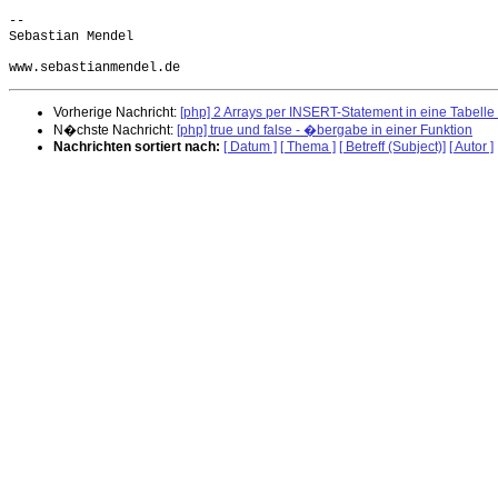
-- 

Sebastian Mendel

Vorherige Nachricht:
[php] 2 Arrays per INSERT-Statement in eine Tabelle
N�chste Nachricht:
[php] true und false - �bergabe in einer Funktion
Nachrichten sortiert nach:
[ Datum ]
[ Thema ]
[ Betreff (Subject)]
[ Autor ]