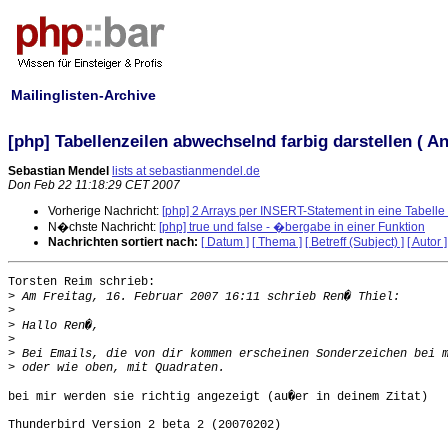
Mailinglisten-Archive
[php] Tabellenzeilen abwechselnd farbig darstellen ( A
Sebastian Mendel
lists at sebastianmendel.de
Don Feb 22 11:18:29 CET 2007
Vorherige Nachricht:
[php] 2 Arrays per INSERT-Statement in eine Tabelle
N�chste Nachricht:
[php] true und false - �bergabe in einer Funktion
Nachrichten sortiert nach:
[ Datum ]
[ Thema ]
[ Betreff (Subject) ]
[ Autor ]
Torsten Reim schrieb:

>
>
>
>
>
>
bei mir werden sie richtig angezeigt (au�er in deinem Zitat)

Thunderbird Version 2 beta 2 (20070202)
