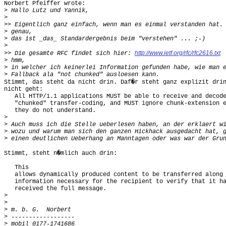
Norbert Pfeiffer wrote:

>
>
>>
>
>
>
http://www.ietf.org/rfc/rfc2616.txt
>>
 Die gesamte RFC findet sich hier: 
>
>
>
Stimmt, das steht da nicht drin. Daf�r steht ganz explizit drin
nicht geht:

   All HTTP/1.1 applications MUST be able to receive and decode
   "chunked" transfer-coding, and MUST ignore chunk-extension e
   they do not understand.

>
>
>
>
Stimmt, steht n�mlich auch drin:

   This

   allows dynamically produced content to be transferred along 
   information necessary for the recipient to verify that it ha
   received the full message.

>
>
>
>
>