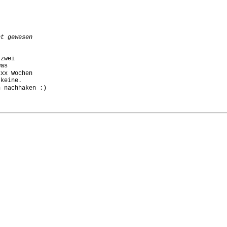
zwei 

as 

xx Wochen 

keine. 

 nachhaken :)
