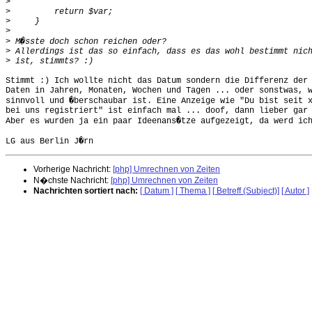
>
>
>
>
>
>
>
Stimmt :) Ich wollte nicht das Datum sondern die Differenz der 
Daten in Jahren, Monaten, Wochen und Tagen ... oder sonstwas, w
sinnvoll und �berschaubar ist. Eine Anzeige wie "Du bist seit x
bei uns registriert" ist einfach mal ... doof, dann lieber gar 
Aber es wurden ja ein paar Ideenans�tze aufgezeigt, da werd ich
Vorherige Nachricht:
[php] Umrechnen von Zeiten
N�chste Nachricht:
[php] Umrechnen von Zeiten
Nachrichten sortiert nach:
[ Datum ]
[ Thema ]
[ Betreff (Subject)]
[ Autor ]