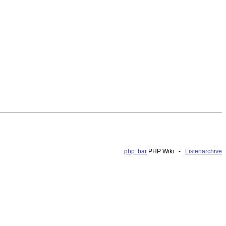
php::bar
PHP Wiki -
Listenarchive