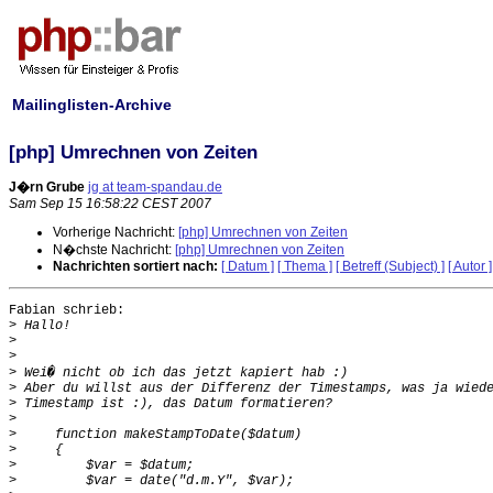
Mailinglisten-Archive
[php] Umrechnen von Zeiten
J�rn Grube
jg at team-spandau.de
Sam Sep 15 16:58:22 CEST 2007
Vorherige Nachricht:
[php] Umrechnen von Zeiten
N�chste Nachricht:
[php] Umrechnen von Zeiten
Nachrichten sortiert nach:
[ Datum ]
[ Thema ]
[ Betreff (Subject) ]
[ Autor ]
Fabian schrieb:

>
>
>
>
>
>
>
>
>
>
>