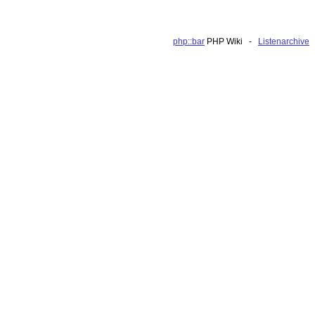
php::bar
PHP Wiki -
Listenarchive