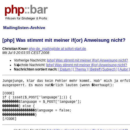
Mailinglisten-Archive
[php] Was stimmt mit meiner if(or) Anweisung nicht?
Christian Knorr
php-de_mailingliste at sofort-start.de
Mit Jul 9 20:03:55 CEST 2008
Vorherige Nachricht:
[php] Was stimmt mit meiner if(or) Anweisung nicht?
N�chste Nachricht:
[php] Was stimmt mit meiner if(or) Anweisung nicht?
Nachrichten sortiert nach:
[ Datum ]
[ Thema ]
[ Betreff (Subject) ]
[ Autor ]
Jungejunge, klar das kein Fehler mehr kommt. Hab’ mich ja erfol
ausgesperrt. Es muss nat�rlich lauten (wenn �berhaupt):

[CODE]

if ( isset($_POST['language'];)) {

��������$language = $_POST['language'];

��������} else {

����������������$language = false;

����������������}
