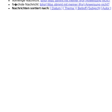
Vorherige Nachricht:
[php] Was stimmt mit meiner if(or) Anweisung nicht?
N�chste Nachricht:
[php] Was stimmt mit meiner if(or) Anweisung nicht?
Nachrichten sortiert nach:
[ Datum ]
[ Thema ]
[ Betreff (Subject)]
[ Autor ]