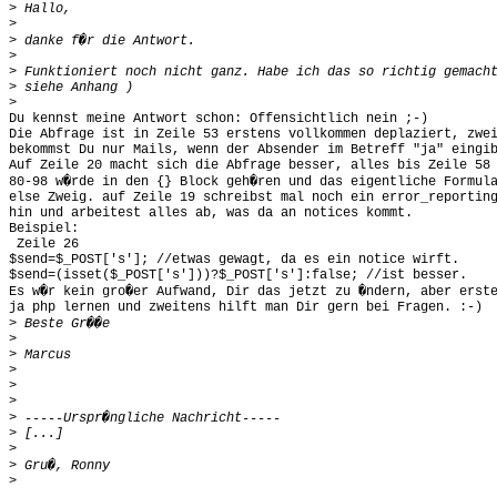
>
>
>
>
>
>
>
Du kennst meine Antwort schon: Offensichtlich nein ;-)

Die Abfrage ist in Zeile 53 erstens vollkommen deplaziert, zwei
bekommst Du nur Mails, wenn der Absender im Betreff "ja" eingib
Auf Zeile 20 macht sich die Abfrage besser, alles bis Zeile 58 
80-98 w�rde in den {} Block geh�ren und das eigentliche Formula
else Zweig. auf Zeile 19 schreibst mal noch ein error_reporting
hin und arbeitest alles ab, was da an notices kommt.

Beispiel:

 Zeile 26

$send=$_POST['s']; //etwas gewagt, da es ein notice wirft.

$send=(isset($_POST['s']))?$_POST['s']:false; //ist besser.

Es w�r kein gro�er Aufwand, Dir das jetzt zu �ndern, aber erste
ja php lernen und zweitens hilft man Dir gern bei Fragen. :-)

>
>
>
>
>
>
>
>
>
>
>