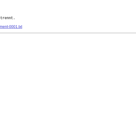
trennt.

hment-0001.txt