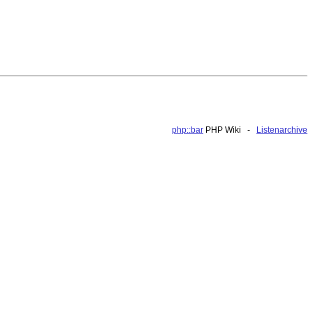
php::bar
PHP Wiki -
Listenarchive