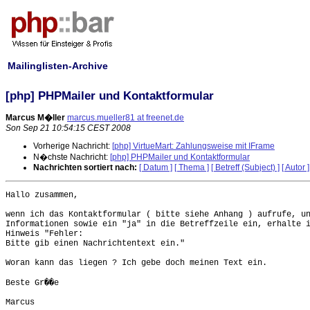
Mailinglisten-Archive
[php] PHPMailer und Kontaktformular
Marcus M�ller
marcus.mueller81 at freenet.de
Son Sep 21 10:54:15 CEST 2008
Vorherige Nachricht:
[php] VirtueMart: Zahlungsweise mit IFrame
N�chste Nachricht:
[php] PHPMailer und Kontaktformular
Nachrichten sortiert nach:
[ Datum ]
[ Thema ]
[ Betreff (Subject) ]
[ Autor ]
Hallo zusammen,

wenn ich das Kontaktformular ( bitte siehe Anhang ) aufrufe, un
Informationen sowie ein "ja" in die Betreffzeile ein, erhalte i
Hinweis "Fehler:

Bitte gib einen Nachrichtentext ein." 

Woran kann das liegen ? Ich gebe doch meinen Text ein.

Beste Gr��e

Marcus
