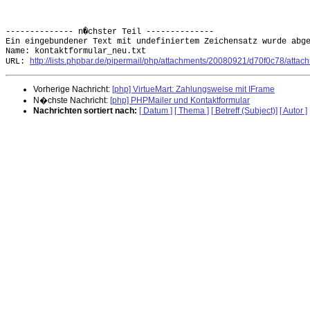
-------------- n�chster Teil --------------

Ein eingebundener Text mit undefiniertem Zeichensatz wurde abge
Name: kontaktformular_neu.txt

http://lists.phpbar.de/pipermail/php/attachments/20080921/d70f0c78/attac
URL: 
Vorherige Nachricht:
[php] VirtueMart: Zahlungsweise mit IFrame
N�chste Nachricht:
[php] PHPMailer und Kontaktformular
Nachrichten sortiert nach:
[ Datum ]
[ Thema ]
[ Betreff (Subject)]
[ Autor ]