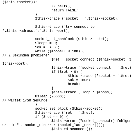
($this->socket));

			// halt();

			return FALSE;

		}

		$this->trace ('socket = '.$this->socket);

		$this->trace ('try connect to

'.$this->adress.':'.$this->port);

		socket_set_nonblock ($this->socket);

		$loops = 0; 

		$ok = FALSE;

		while ($loops++ < 100) {

// 2 Sekunden probieren

			$ret = socket_connect ($this->socket, $this->adress,

$this->port);

			$this->trace ('socket_connect = '.$ret);

			if ($ret > 0) {

				$this->trace ('socket = '.$ret);

				$ok = TRUE;

				break;

			}

			$this->trace ('loop '.$loops);

		usleep (20000);

// wartet 1/50 Sekunde

		}

		socket_set_block ($this->socket);

		$this->trace ('ret = '.$ret);

		if ($ret <= 0) {

			$this->error ("socket_connect() fehlgeschlagen:

Grund: " . socket_strerror (socket_last_error()));

			$this->disconnect();
