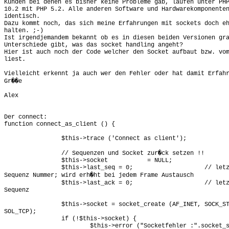
Kunden bei denen es bisher keine Probleme gab, laufen unter PHP
10.2 mit PHP 5.2. Alle anderen Software und Hardwarekomponenten
identisch.

Dazu kommt noch, das sich meine Erfahrungen mit sockets doch eh
halten. ;-)

Ist irgendjemandem bekannt ob es in diesen beiden Versionen gra
Unterschiede gibt, was das socket handling angeht?

Hier ist auch noch der Code welcher den Socket aufbaut bzw. vom
liest.

Vielleicht erkennt ja auch wer den Fehler oder hat damit Erfahr
Gr��e

Alex

Der connect:

function connect_as_client () {

		$this->trace ('Connect as client');

		// Sequenzen und Socket zur�ck setzen !!

		$this->socket		= NULL;

		$this->last_seq	= 0;			// letzte versendete

Sequenz Nummer; wird erh�ht bei jedem Frame Austausch

		$this->last_ack = 0;			// letzte best�tigte

Sequenz

		$this->socket = socket_create (AF_INET, SOCK_STREAM,

SOL_TCP);

		if (!$this->socket) {

			$this->error ("Socketfehler :".socket_strerror
