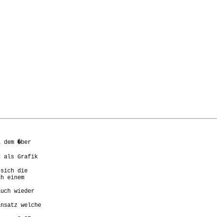
 dem �ber

 als Grafik

sich die

h einem

uch wieder

nsatz welche
