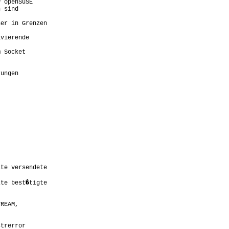
 openSuSE

 sind

er in Grenzen

vierende

 Socket

ungen
