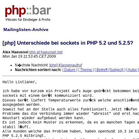
Mailinglisten-Archive
[php] Unterschiede bei sockets in PHP 5.2 und 5.2.5?
Alex Haeussel
php at haeussel.net
Mon Jan 19 11:53:45 CET 2009
N�chste Nachricht:
[php] Klassenaufruf
Nachrichten sortiert nach:
[ Datum ]
[ Thema ]
[ Betreff (Subject) ]
[ Autor ]
Hallo Listianer,

ich habe vor kurzem ein Projekt aufs Auge gedr�ckt bekommen bei
sockets mit einem Ger�t kommuniziert wird.

Dieses Ger�t liefert Temperaturwerte zur�ck welche anschlie�end
ausgegeben werden.

Soweit hat an der Stelle auch alles funktioniert. Jetzt h�ufen 
Probleme das die Verbindung immer wieder "abreist" und erst nac
Neustart wieder aufgebaut werden kann.

Es ist jedoch kein Muster zu erkennen, da es an manchen Tagen a
stabil l�uft.

Alle Kunden welche das Problem haben, haben openSuSE 10.3 im Ei
PHP 5.2.5 mitbringt.
