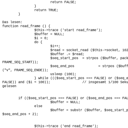
			return FALSE;

		}

		return TRUE;

	}

Das lesen:

function read_frame () {

		$this->trace ('start read_frame');

		$buffer = NULL;

		$i = 0;

		do {

			$i++;

			$read = socket_read ($this->socket, 1024);

			$buffer .= $read;

			$seq_start_pos	= strpos ($buffer, pack ("v",

FRAME_SEQ_START));

			$seq_end_pos		= strpos ($buffer, pack

("v", FRAME_SEQ_ENDE));

			usleep (100);

		} while ((($seq_start_pos === FALSE) or ($seq_end_pos ===

FALSE)) and ($i < 100));		// insgesamt 1/100 Sekunde wird

gelesen

	if (($seq_start_pos === FALSE) or ($seq_end_pos === FALSE))

			$buffer = NULL;

		else

			$buffer = substr ($buffer, $seq_start_pos,

$seq_end_pos + 2);

		$this->trace ('end read_frame');
