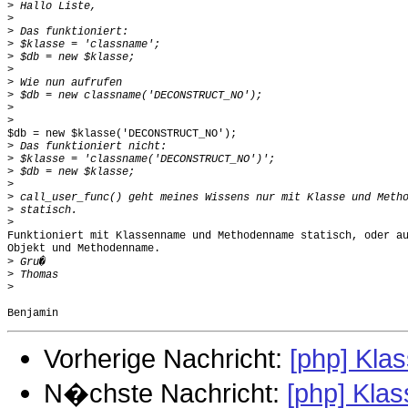
>
>
>
>
>
>
>
>
>
>
$db = new $klasse('DECONSTRUCT_NO');

>
>
>
>
>
>
>
Funktioniert mit Klassenname und Methodenname statisch, oder au
Objekt und Methodenname.

>
>
>
Vorherige Nachricht:
[php] Kla
N�chste Nachricht:
[php] Klas