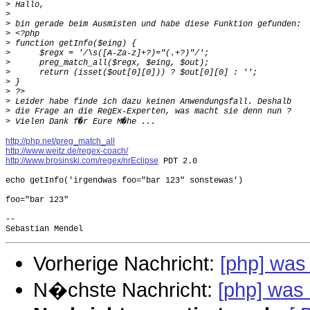
>
>
>
>
>
>
>
>
>
>
>
>
>
http://php.net/preg_match_all
http://www.weitz.de/regex-coach/
http://www.brosinski.com/regex/nrEclipse
 PDT 2.0

echo getInfo('irgendwas foo="bar 123" sonstewas')

foo="bar 123"

-- 

Vorherige Nachricht:
[php] was
N�chste Nachricht:
[php] was