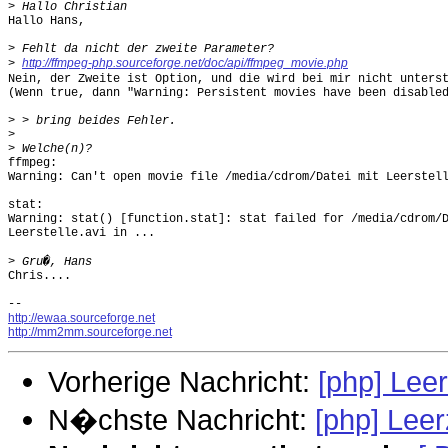
>
Hallo Hans,

>
http://ffmpeg-php.sourceforge.net/doc/api/ffmpeg_movie.php
>
Nein, der Zweite ist Option, und die wird bei mir nicht unterst
(Wenn true, dann "Warning: Persistent movies have been disabled
>
>
>
ffmpeg:

Warning: Can't open movie file /media/cdrom/Datei mit Leerstell
stat:

Warning: stat() [function.stat]: stat failed for /media/cdrom/D
Leerstelle.avi in ...

>
Chris....

http://ewaa.sourceforge.net
http://mm2mm.sourceforge.net
Vorherige Nachricht:
[php] Lee
N�chste Nachricht:
[php] Lee