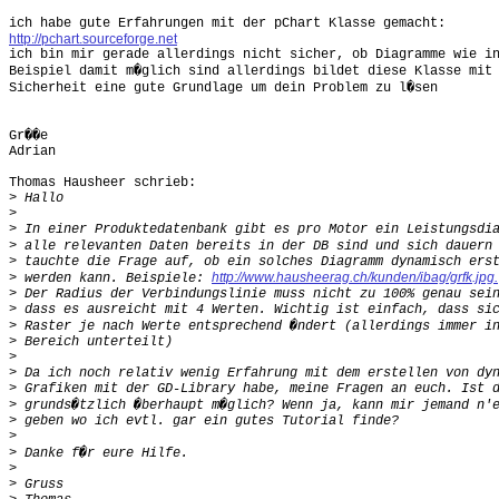
http://pchart.sourceforge.net

ich bin mir gerade allerdings nicht sicher, ob Diagramme wie in
Beispiel damit m�glich sind allerdings bildet diese Klasse mit 
Sicherheit eine gute Grundlage um dein Problem zu l�sen

Gr��e

Adrian

Thomas Hausheer schrieb:

>
>
>
>
>
http://www.hausheerag.ch/kunden/ibag/grfk.jpg.
>
 werden kann. Beispiele: 
>
>
>
>
>
>
>
>
>
>
>
>
>