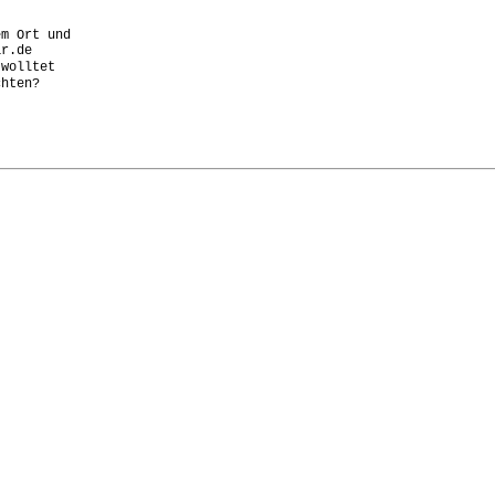
m Ort und

r.de

wolltet

hten?
