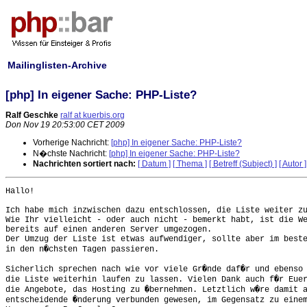
Mailinglisten-Archive
[php] In eigener Sache: PHP-Liste?
Ralf Geschke
ralf at kuerbis.org
Don Nov 19 20:53:00 CET 2009
Vorherige Nachricht:
[php] In eigener Sache: PHP-Liste?
N�chste Nachricht:
[php] In eigener Sache: PHP-Liste?
Nachrichten sortiert nach:
[ Datum ]
[ Thema ]
[ Betreff (Subject) ]
[ Autor ]
Hallo!

Ich habe mich inzwischen dazu entschlossen, die Liste weiter zu
Wie Ihr vielleicht - oder auch nicht - bemerkt habt, ist die We
bereits auf einen anderen Server umgezogen.

Der Umzug der Liste ist etwas aufwendiger, sollte aber im beste
in den n�chsten Tagen passieren.

Sicherlich sprechen nach wie vor viele Gr�nde daf�r und ebenso 
die Liste weiterhin laufen zu lassen. Vielen Dank auch f�r Euer
die Angebote, das Hosting zu �bernehmen. Letztlich w�re damit a
entscheidende �nderung verbunden gewesen, im Gegensatz zu einem