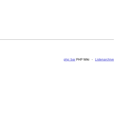
php::bar
PHP Wiki -
Listenarchive