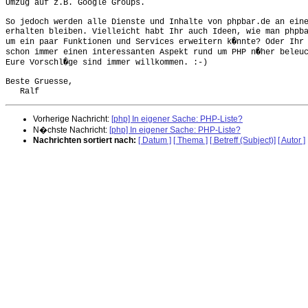
Umzug auf z.B. Google Groups.

So jedoch werden alle Dienste und Inhalte von phpbar.de an eine
erhalten bleiben. Vielleicht habt Ihr auch Ideen, wie man phpba
um ein paar Funktionen und Services erweitern k�nnte? Oder Ihr 
schon immer einen interessanten Aspekt rund um PHP n�her beleuc
Eure Vorschl�ge sind immer willkommen. :-)

Beste Gruesse,

Vorherige Nachricht:
[php] In eigener Sache: PHP-Liste?
N�chste Nachricht:
[php] In eigener Sache: PHP-Liste?
Nachrichten sortiert nach:
[ Datum ]
[ Thema ]
[ Betreff (Subject)]
[ Autor ]