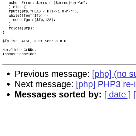
   echo "Error: $errstr ($errno)<br>\n";

   } else {

   fputs($fp,"HEAD / HTTP/1.0\n\n");

   while(!feof($fp)) {

     echo fgets($fp,128);

   }

   fclose($fp);

}

$fp ist FALSE, aber $errno = 0

Herzliche Gr��e,

Thomas Schneider

Previous message:
[php] (no s
Next message:
[php] PHP3 re-i
Messages sorted by:
[ date ]