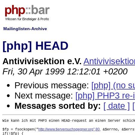
Mailinglisten-Archive
[php] HEAD
Antivivisektion e.V.
Antivivisekti
Fri, 30 Apr 1999 12:12:01 +0200
Previous message:
[php] (no s
Next message:
[php] PHP3 re-i
Messages sorted by:
[ date ]
Wie kann ich mit PHP3 einen HEAD-request an einen Server schick
http://www.tierversuchsgegner.org",80,
$fp = fsockopen("
 &$errno, &$errst
if(!$fp) {
