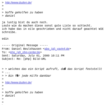
http://www.duden.de/
>
>
>
>
>
ja lustig bist du auch noch.

Leute wie du machen diese sonst gute Liste so schlecht.

ich habe das in eile geschrieben und nicht darauf geachtet WIE 
schreibe.

edin

----- Original Message -----

abe_(at)_yavin4.de
From: Daniel Beulshausen <
>

php_(at)_php-center.de
To: <
>

Sent: Saturday, July 01, 2000 10:11 PM

Subject: Re: [php] Bild-URL

>
>
>
>
http://www.duden.de/
>
>
>
>
>
>
>