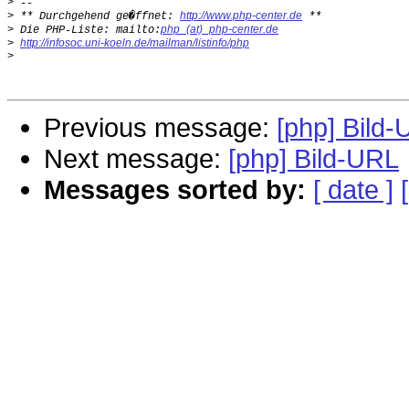
>
http://www.php-center.de
>
 ** Durchgehend ge�ffnet: 
php_(at)_php-center.de
>
 Die PHP-Liste: mailto:
http://infosoc.uni-koeln.de/mailman/listinfo/php
>
>
Previous message:
[php] Bild
Next message:
[php] Bild-URL
Messages sorted by:
[ date ]