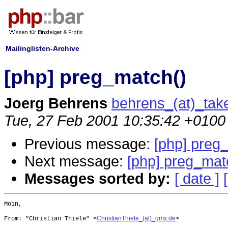
Mailinglisten-Archive
[php] preg_match()
Joerg Behrens
behrens_(at)_tak
Tue, 27 Feb 2001 10:35:42 +0100
Previous message:
[php] preg
Next message:
[php] preg_mat
Messages sorted by:
[ date ]
Moin,

ChristianThiele_(at)_gmx.de
From: "Christian Thiele" <
>
