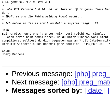
>
>
>
dort

>
>
>
Jein.

Bei Puretec rennt php ja unter *nix. Dort reicht ein simples

'--with-pcre' beim compilieren. Da du unter Windows wohl nicht 
compilierst solltest du dich beguegen was an *.dll Dateien mitk
Hier mit wiederhole ich nochmal ganz deutlich 'PHP3_PCRE.DLL' *
Gruss

Joerg Behrens

Previous message:
[php] preg
Next message:
[php] preg_mat
Messages sorted by:
[ date ]