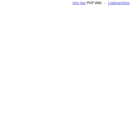
php::bar
PHP Wiki -
Listenarchive