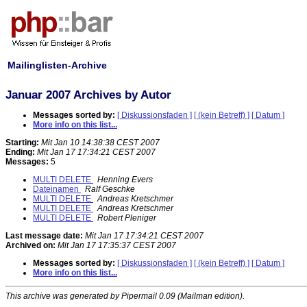
Mailinglisten-Archive
Januar 2007 Archives by Autor
Messages sorted by:
[ Diskussionsfaden ]
[ (kein Betreff) ]
[ Datum ]
More info on this list...
Starting:
Mit Jan 10 14:38:38 CEST 2007
Ending:
Mit Jan 17 17:34:21 CEST 2007
Messages:
5
MULTI DELETE
Henning Evers
Dateinamen
Ralf Geschke
MULTI DELETE
Andreas Kretschmer
MULTI DELETE
Andreas Kretschmer
MULTI DELETE
Robert Pleniger
Last message date:
Mit Jan 17 17:34:21 CEST 2007
Archived on:
Mit Jan 17 17:35:37 CEST 2007
Messages sorted by:
[ Diskussionsfaden ]
[ (kein Betreff) ]
[ Datum ]
More info on this list...
This archive was generated by Pipermail 0.09 (Mailman edition).