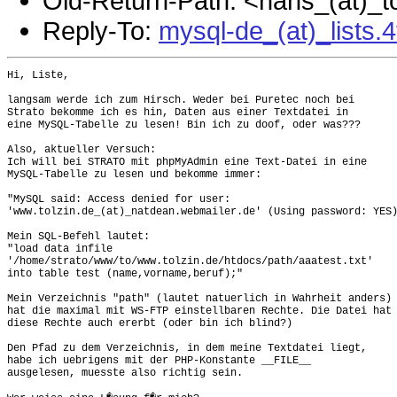
Old-Return-Path: <hans_(at)_t
Reply-To:
mysql-de_(at)_lists.
Hi, Liste,

langsam werde ich zum Hirsch. Weder bei Puretec noch bei

Strato bekomme ich es hin, Daten aus einer Textdatei in

eine MySQL-Tabelle zu lesen! Bin ich zu doof, oder was???

Also, aktueller Versuch:

Ich will bei STRATO mit phpMyAdmin eine Text-Datei in eine

MySQL-Tabelle zu lesen und bekomme immer:

"MySQL said: Access denied for user:

'www.tolzin.de_(at)_natdean.webmailer.de' (Using password: YES)
Mein SQL-Befehl lautet:

"load data infile

'/home/strato/www/to/www.tolzin.de/htdocs/path/aaatest.txt'

into table test (name,vorname,beruf);"

Mein Verzeichnis "path" (lautet natuerlich in Wahrheit anders)

hat die maximal mit WS-FTP einstellbaren Rechte. Die Datei hat

diese Rechte auch ererbt (oder bin ich blind?)

Den Pfad zu dem Verzeichnis, in dem meine Textdatei liegt,

habe ich uebrigens mit der PHP-Konstante __FILE__

ausgelesen, muesste also richtig sein.
