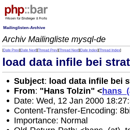
Mailinglisten-Archive
Archiv Mailingliste mysql-de
[
Date Prev
][
Date Next
][
Thread Prev
][
Thread Next
][
Date Index
][
Thread Index
]
load data infile bei stra
Subject
:
load data infile bei 
From
:
"Hans Tolzin" <
hans_(
Date: Wed, 12 Jan 2000 18:27
Content-Transfer-Encoding: 8bi
Importance: Normal