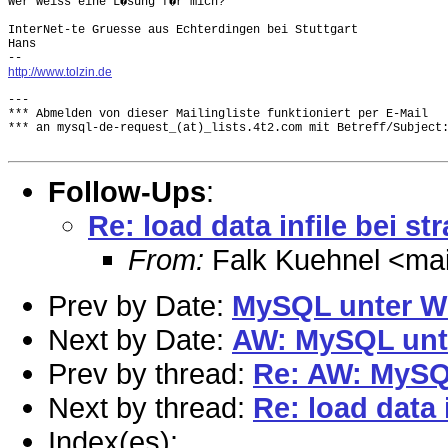
Wer weiss eine L�sung f�r mich?

InterNet-te Gruesse aus Echterdingen bei Stuttgart

Hans

http://www.tolzin.de
---

*** Abmelden von dieser Mailingliste funktioniert per E-Mail

*** an mysql-de-request_(at)_lists.4t2.com mit Betreff/Subject:
Follow-Ups
:
Re: load data infile bei str
From:
Falk Kuehnel <mail
Prev by Date:
MySQL unter W
Next by Date:
AW: MySQL unt
Prev by thread:
Re: AW: MySQ
Next by thread:
Re: load data i
Index(es):