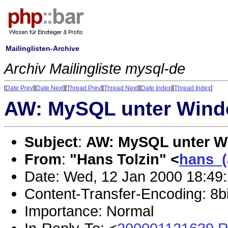
Mailinglisten-Archive
Archiv Mailingliste mysql-de
[
Date Prev
][
Date Next
][
Thread Prev
][
Thread Next
][
Date Index
][
Thread Index
]
AW: MySQL unter Win
Subject
:
AW: MySQL unter W
From
:
"Hans Tolzin" <
hans_(
Date: Wed, 12 Jan 2000 18:49
Content-Transfer-Encoding: 8bi
Importance: Normal