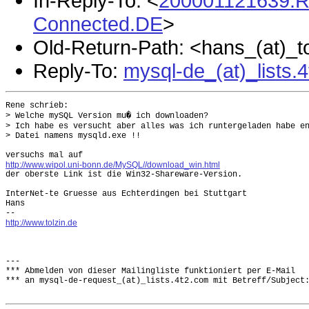
In-Reply-To: <
200001121639.R
Connected.DE
>
Old-Return-Path: <hans_(at)_t
Reply-To:
mysql-de_(at)_lists.
Rene schrieb:

> Welche mySQL Version mu� ich downloaden?

> Ich habe es versucht aber alles was ich runtergeladen habe en
> Datei namens mysqld.exe !!

http://www.wipol.uni-bonn.de/MySQL//download_win.html

der oberste Link ist die Win32-Shareware-Version.

InterNet-te Gruesse aus Echterdingen bei Stuttgart

Hans

http://www.tolzin.de
---

*** Abmelden von dieser Mailingliste funktioniert per E-Mail

*** an mysql-de-request_(at)_lists.4t2.com mit Betreff/Subject: