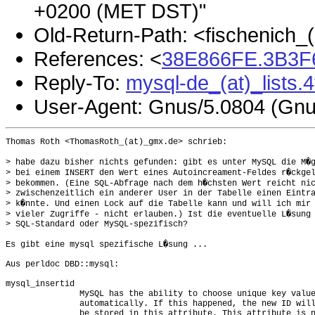
+0200 (MET DST)"
Old-Return-Path: <fischenich_
References: <
38E866FE.3B3F6
Reply-To:
mysql-de_(at)_lists.
User-Agent: Gnus/5.0804 (Gnu
Thomas Roth <ThomasRoth_(at)_gmx.de> schrieb:

> habe dazu bisher nichts gefunden: gibt es unter MySQL die M�g
> bei einem INSERT den Wert eines Autoincreament-Feldes r�ckgel
> bekommen. (Eine SQL-Abfrage nach dem h�chsten Wert reicht nic
> zwischenzeitlich ein anderer User in der Tabelle einen Eintra
> k�nnte. Und einen Lock auf die Tabelle kann und will ich mir 
> vieler Zugriffe - nicht erlauben.) Ist die eventuelle L�sung

> SQL-Standard oder MySQL-spezifisch?

Es gibt eine mysql spezifische L�sung ...

Aus perldoc DBD::mysql:

mysql_insertid

               MySQL has the ability to choose unique key value
               automatically. If this happened, the new ID will
               be stored in this attribute. This attribute is n