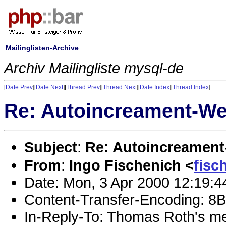
Mailinglisten-Archive
Archiv Mailingliste mysql-de
[
Date Prev
][
Date Next
][
Thread Prev
][
Thread Next
][
Date Index
][
Thread Index
]
Re: Autoincreament-Wer
Subject
:
Re: Autoincreament-
From
:
Ingo Fischenich <
fisc
Date: Mon, 3 Apr 2000 12:19:
Content-Transfer-Encoding: 8B
In-Reply-To: Thomas Roth's me