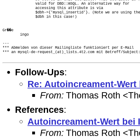
               valid for DBD::mSQL. An alternative way for

               accessing this attribute is via

               $dbh->{'mysql_insertid'}. (Note we are using the
               $dbh in this case!)

Gr��e

        ingo

---

*** Abmelden von dieser Mailingliste funktioniert per E-Mail

*** an mysql-de-request_(at)_lists.4t2.com mit Betreff/Subject:
Follow-Ups
:
Re: Autoincreament-Wert b
From:
Thomas Roth <Th
References
:
Autoincreament-Wert bei I
From:
Thomas Roth <Th