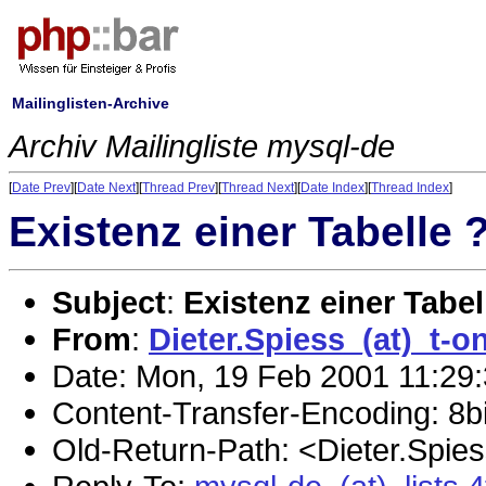
Mailinglisten-Archive
Archiv Mailingliste mysql-de
[
Date Prev
][
Date Next
][
Thread Prev
][
Thread Next
][
Date Index
][
Thread Index
]
Existenz einer Tabelle 
Subject
:
Existenz einer Tabel
From
:
Dieter.Spiess_(at)_t-o
Date: Mon, 19 Feb 2001 11:29
Content-Transfer-Encoding: 8bi
Old-Return-Path: <Dieter.Spies