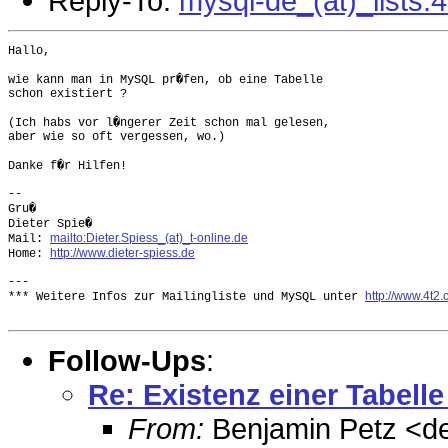
Reply-To:
mysql-de_(at)_lists.
Hallo,

wie kann man in MySQL pr�fen, ob eine Tabelle

schon existiert ?

(Ich habs vor l�ngerer Zeit schon mal gelesen,

aber wie so oft vergessen, wo.)

Danke f�r Hilfen!

-- 

Gru�

Dieter Spie�

mailto:Dieter.Spiess_(at)_t-online.de
Mail: 
http://www.dieter-spiess.de
Home: 
---

http://www.4t2
*** Weitere Infos zur Mailingliste und MySQL unter 
Follow-Ups
:
Re: Existenz einer Tabelle
From:
Benjamin Petz <de