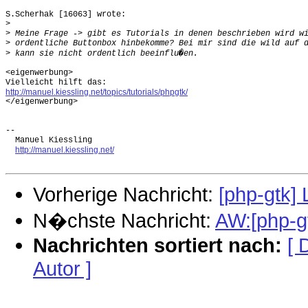
S.Scherhak [16063] wrote:

>
>
>
>
<eigenwerbung>

http://manuel.kiessling.net/topics/tutorials/phpgtk/

</eigenwerbung>

-- 

  Manuel Kiessling

http://manuel.kiessling.net/
Vorherige Nachricht:
[php-gtk] 
N�chste Nachricht:
AW:[php-gt
Nachrichten sortiert nach:
[ 
Autor ]