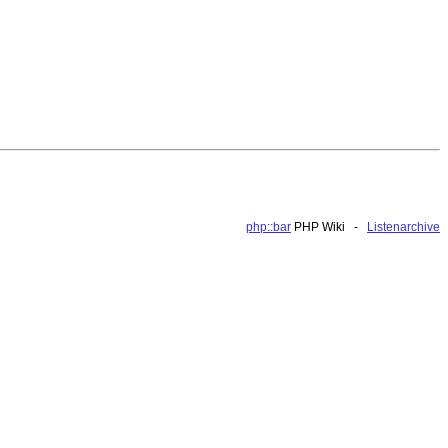
php::bar
PHP Wiki -
Listenarchive