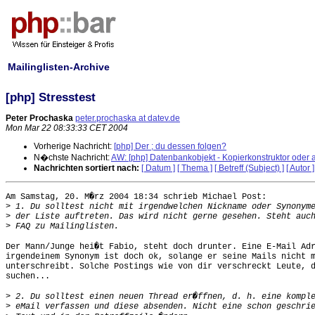
Mailinglisten-Archive
[php] Stresstest
Peter Prochaska
peter.prochaska at datev.de
Mon Mar 22 08:33:33 CET 2004
Vorherige Nachricht:
[php] Der ; du dessen folgen?
N�chste Nachricht:
AW: [php] Datenbankobjekt - Kopierkonstruktor oder 
Nachrichten sortiert nach:
[ Datum ]
[ Thema ]
[ Betreff (Subject) ]
[ Autor ]
Am Samstag, 20. M�rz 2004 18:34 schrieb Michael Post:

>
>
>
Der Mann/Junge hei�t Fabio, steht doch drunter. Eine E-Mail Adr
irgendeinem Synonym ist doch ok, solange er seine Mails nicht m
unterschreibt. Solche Postings wie von dir verschreckt Leute, d
suchen...

>
>