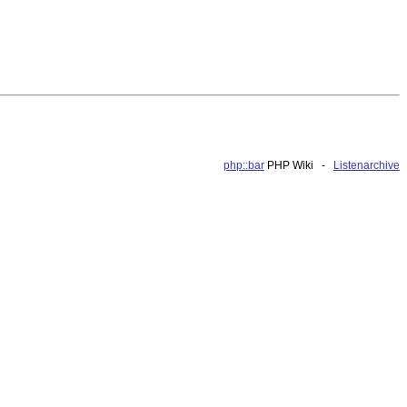
php::bar
PHP Wiki -
Listenarchive