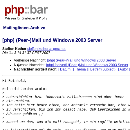
Mailinglisten-Archive
[php] (Pear-)Mail und Windows 2003 Server
Steffen Kother
steffen.kother at gmx.net
Die Jul 3 14:31:37 CEST 2007
Vorherige Nachricht:
[php] (Pear-)Mail und Windows 2003 Server
N�chste Nachricht:
[php] [solved] (Pear-)Mail und Windows 2003 Server
Nachrichten sortiert nach:
[ Datum ]
[ Thema ]
[ Betreff (Subject) ]
[ Autor ]
Hi Reinhold,

Reinhold Jordan wrote:

>
>
>
>
>
>
>
>