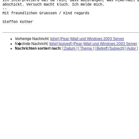
Ich interpretiere mal da rein, dass abzufangen, was PEAR-Mail d
abschickt. Versuch macht kluch. Ich melde mich.

-- 

Mit freundlichen Gruessen / Kind regards

Steffen Kother

Vorherige Nachricht:
[php] (Pear-)Mail und Windows 2003 Server
N�chste Nachricht:
[php] [solved] (Pear-)Mail und Windows 2003 Server
Nachrichten sortiert nach:
[ Datum ]
[ Thema ]
[ Betreff (Subject)]
[ Autor ]