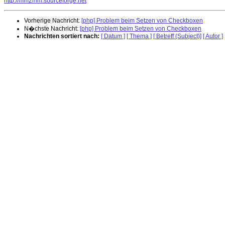
http://mm2mm.sourceforge.net
Vorherige Nachricht:
[php] Problem beim Setzen von Checkboxen
N�chste Nachricht:
[php] Problem beim Setzen von Checkboxen
Nachrichten sortiert nach:
[ Datum ]
[ Thema ]
[ Betreff (Subject)]
[ Autor ]