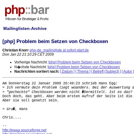
Mailinglisten-Archive
[php] Problem beim Setzen von Checkboxen
Christian Knorr
php-de_mailingliste at sofort-start.de
Don Jan 22 21:10:29 CET 2009
Vorherige Nachricht:
[php] Problem beim Setzen von Checkboxen
N�chste Nachricht:
[php] Problem beim Setzen von Checkboxen
Nachrichten sortiert nach:
[ Datum ]
[ Thema ]
[ Betreff (Subject) ]
[ Autor ]
Am Donnerstag 22 Januar 2009 20:49:23 schrieb Hans Egg:

>
>
Doch doch, das geht. Aber beim ersten Aufruf der Seite ist die 
Aber sie soll gesetzt sein.

>
Chris....

http://ewaa.sourceforge.net