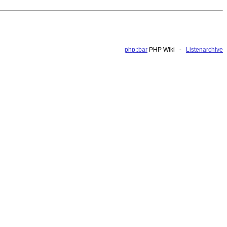
php::bar
PHP Wiki -
Listenarchive