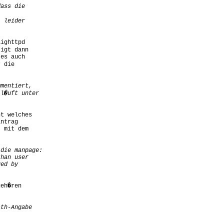
ighttpd

igt dann

es auch

 die

t welches

ntrag

 mit dem

eh�ren
