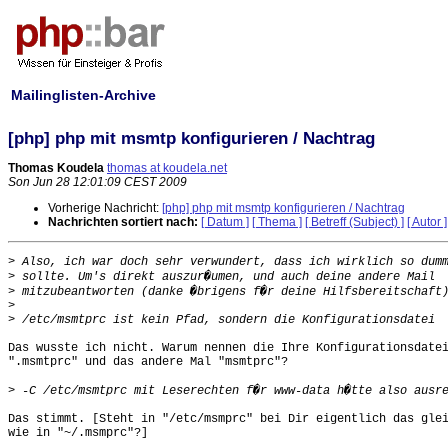
Mailinglisten-Archive
[php] php mit msmtp konfigurieren / Nachtrag
Thomas Koudela
thomas at koudela.net
Son Jun 28 12:01:09 CEST 2009
Vorherige Nachricht:
[php] php mit msmtp konfigurieren / Nachtrag
Nachrichten sortiert nach:
[ Datum ]
[ Thema ]
[ Betreff (Subject) ]
[ Autor ]
>
>
>
>
>
Das wusste ich nicht. Warum nennen die Ihre Konfigurationsdatei
".msmtprc" und das andere Mal "msmtprc"?

>
Das stimmt. [Steht in "/etc/msmprc" bei Dir eigentlich das glei
wie in "~/.msmprc"?]
