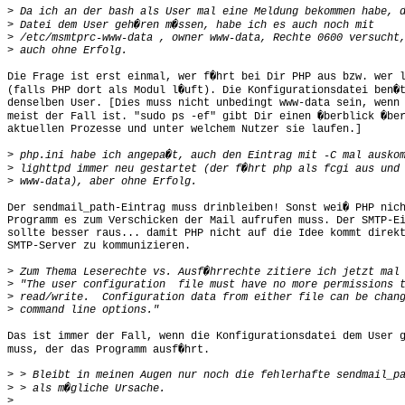
>
>
>
>
Die Frage ist erst einmal, wer f�hrt bei Dir PHP aus bzw. wer l
(falls PHP dort als Modul l�uft). Die Konfigurationsdatei ben�t
denselben User. [Dies muss nicht unbedingt www-data sein, wenn 
meist der Fall ist. "sudo ps -ef" gibt Dir einen �berblick �ber
aktuellen Prozesse und unter welchem Nutzer sie laufen.]

>
>
>
Der sendmail_path-Eintrag muss drinbleiben! Sonst wei� PHP nich
Programm es zum Verschicken der Mail aufrufen muss. Der SMTP-Ei
sollte besser raus... damit PHP nicht auf die Idee kommt direkt
SMTP-Server zu kommunizieren.

>
>
>
>
Das ist immer der Fall, wenn die Konfigurationsdatei dem User g
muss, der das Programm ausf�hrt.

>
>
>