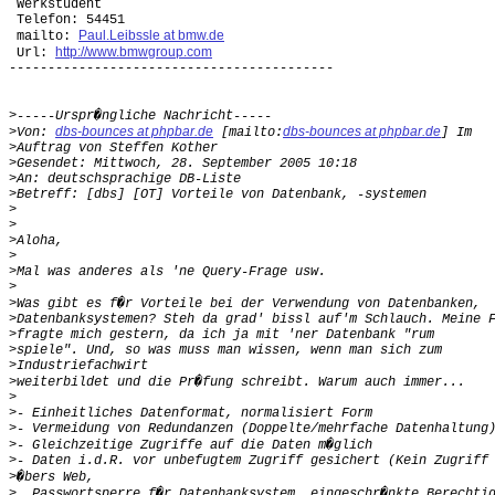
 Werkstudent

 Telefon: 54451

Paul.Leibssle at bmw.de
 mailto: 
http://www.bmwgroup.com
 Url: 
------------------------------------------ 

>
dbs-bounces at phpbar.de
dbs-bounces at phpbar.de
>
Von: 
 [mailto:
>
>
>
>
>
>
>
>
>
>
>
>
>
>
>
>
>
>
>
>
>
>
>