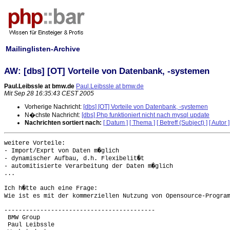
Mailinglisten-Archive
AW: [dbs] [OT] Vorteile von Datenbank, -systemen
Paul.Leibssle at bmw.de
Paul.Leibssle at bmw.de
Mit Sep 28 16:35:43 CEST 2005
Vorherige Nachricht:
[dbs] [OT] Vorteile von Datenbank, -systemen
N�chste Nachricht:
[dbs] Php funktioniert nicht nach mysql update
Nachrichten sortiert nach:
[ Datum ]
[ Thema ]
[ Betreff (Subject) ]
[ Autor ]
weitere Vorteile:

- Import/Exprt von Daten m�glich

- dynamischer Aufbau, d.h. Flexibelit�t

- automitisierte Verarbeitung der Daten m�glich

...

Ich h�tte auch eine Frage:

Wie ist es mit der kommerziellen Nutzung von Opensource-Program
------------------------------------------

 BMW Group

 Paul Leibssle
