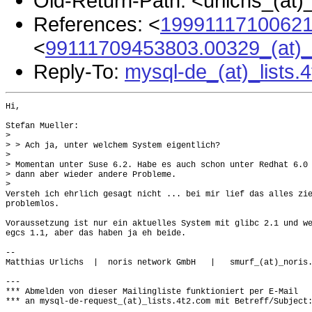
Old-Return-Path: <urlichs_(at)
References: <
19991117100621.
<
99111709453803.00329_(at)_
Reply-To:
mysql-de_(at)_lists.
Hi,

Stefan Mueller:

>  

> > Ach ja, unter welchem System eigentlich?

> 

> Momentan unter Suse 6.2. Habe es auch schon unter Redhat 6.0 
> dann aber wieder andere Probleme.

> 

Versteh ich ehrlich gesagt nicht ... bei mir lief das alles zie
problemlos.

Voraussetzung ist nur ein aktuelles System mit glibc 2.1 und we
egcs 1.1, aber das haben ja eh beide.

-- 

Matthias Urlichs  |  noris network GmbH   |   smurf_(at)_noris.
---

*** Abmelden von dieser Mailingliste funktioniert per E-Mail

*** an mysql-de-request_(at)_lists.4t2.com mit Betreff/Subject: