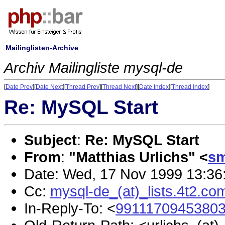
Mailinglisten-Archive
Archiv Mailingliste mysql-de
[
Date Prev
][
Date Next
][
Thread Prev
][
Thread Next
][
Date Index
][
Thread Index
]
Re: MySQL Start
Subject
:
Re: MySQL Start
From
:
"Matthias Urlichs" <
sm
Date: Wed, 17 Nov 1999 13:36
Cc:
mysql-de_(at)_lists.4t2.co
In-Reply-To: <
99111709453803.