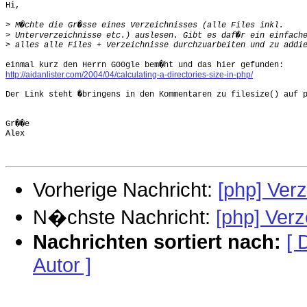
Hi,

>
>
>
http://aidanlister.com/2004/04/calculating-a-directories-size-in-php/
Der Link steht �bringens in den Kommentaren zu filesize() auf p
Gr��e

Alex

Vorherige Nachricht:
[php] Ver
N�chste Nachricht:
[php] Ver
Nachrichten sortiert nach:
[ 
Autor ]