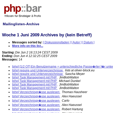
Mailinglisten-Archive
Woche 1 Juni 2009 Archives by (kein Betreff)
Messages sorted by:
[ Diskussionsfaden ]
[ Autor ]
[ Datum ]
More info on this list...
Starting:
Die Jun 2 16:13:24 CEST 2009
Ending:
Don Jun 4 12:32:25 CEST 2009
Messages:
14
[php] [1/2 OT] Ein Benutzername + unterschiedliche Passw�rter f�r unte
[php] require und Unterverzeichnisse
lists at oliver-block.eu
[php] require und Unterverzeichnisse
Sascha Meyer
[php] Task Management mit PHP
JimBobWalton
[php] Task Management mit PHP
Michael Dunkel
[php] Task Management mit PHP
JimBobWalton
[php] Task Management mit PHP
JimBobWalton
[php] Verzeichnisgr�sse auslesen
Thomas Hausheer
[php] Verzeichnisgr�sse auslesen
Alex Haeussel
[php] Verzeichnisgr�sse auslesen
Carlo
[php] Verzeichnisgr�sse auslesen
Alex Haeussel
[php] Verzeichnisgr�sse auslesen
Robert Hartung