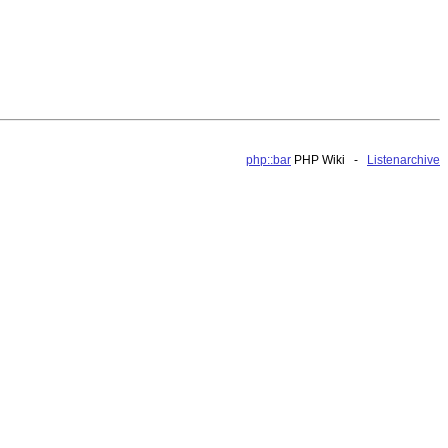
php::bar
PHP Wiki -
Listenarchive