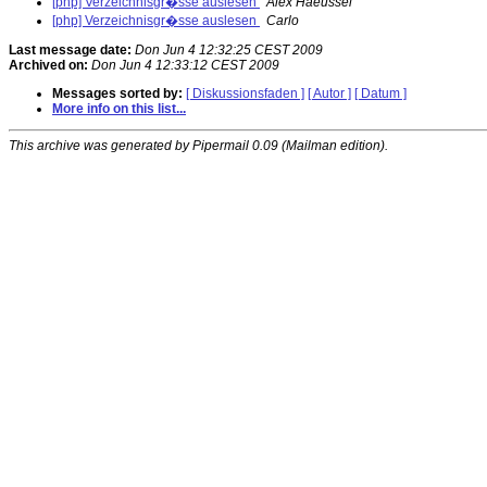
[php] Verzeichnisgr�sse auslesen
Alex Haeussel
[php] Verzeichnisgr�sse auslesen
Carlo
Last message date:
Don Jun 4 12:32:25 CEST 2009
Archived on:
Don Jun 4 12:33:12 CEST 2009
Messages sorted by:
[ Diskussionsfaden ]
[ Autor ]
[ Datum ]
More info on this list...
This archive was generated by Pipermail 0.09 (Mailman edition).