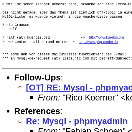
> Wie Ihr schon laengst bemerkt habt, brauche ich eine Extra-Du
Das nicht gerade, aber das Thema ist ziemlich off-topic in eine
MySQL-Liste, es wuerde vielmehr in die Apache-Liste passen. 

Beste Gruesse,

   Ralf

-- 

http://www.kuerbis.org
/ ralf_(at)_kuerbis.org               ->  
http://www.php-center.de
/ PHP-Center - alles rund um PHP ->  
---

*** Abmelden von dieser Mailingliste funktioniert per E-Mail

*** an mysql-de-request_(at)_lists.4t2.com mit Betreff/Subject:
Follow-Ups
:
[OT] RE: Mysql - phpmya
From:
"Rico Koerner" <k
References
:
Re: Mysql - phpmyadmin
From:
"Fabian Schoen" 