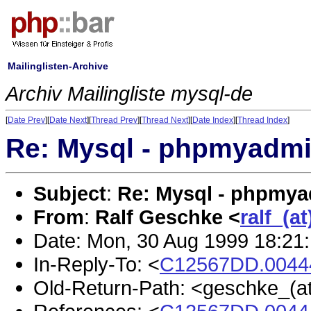
Mailinglisten-Archive
Archiv Mailingliste mysql-de
[
Date Prev
][
Date Next
][
Thread Prev
][
Thread Next
][
Date Index
][
Thread Index
]
Re: Mysql - phpmyadm
Subject
:
Re: Mysql - phpmy
From
:
Ralf Geschke <
ralf_(a
Date: Mon, 30 Aug 1999 18:21
In-Reply-To: <
C12567DD.00444
Old-Return-Path: <geschke_(at