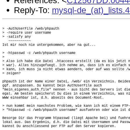
References: <
C12567DD.00444
Reply-To:
mysql-de_(at)_lists.
> -AuthUserFile /web/phpauth

> -require user username

> -satisfy any

   ~~~~~~~~~~~

Ist mir noch nie untergekommen, aber na gut...

> -htpasswd -c /web/phpauth username

> 

> Also ich habe die Datei .htaccess erstellt (da es bis jetzt n
> war). Alles hinzugefuegt. Ich nehme an, dass ich es einfach s
> kann, ich muss ja nicht etwas aendern, oder auf was sollte /w
> zeigen?

phpauth ist der Name einer Datei, /web/ ein Verzeichnis. Beides
ggf. anzupassen. Du kannst Dein AuthUserFile auch

"mein_eigenes_auth_file" nennen - aus Sicht des Servers ist die
egal. Am besten speicherst Du dies in einem Verzeichnis, was ni
WWW einsehbar ist, d.h. abseits des Document-Root. 

> nun kommt mein naechstes Problem, wie kann ich mit einem FTP-
> "htpasswd -c /web/phpauth username" ausfuehren oder wie ist d
Besorge Dir das Programm htpasswd (liegt Apache bei) und fuehre
lokal aus. Das Ergebnis, d.h. die Datei mit Usernamen und Passw
kannst Du anschliessend per FTP auf den Server kopieren. 
