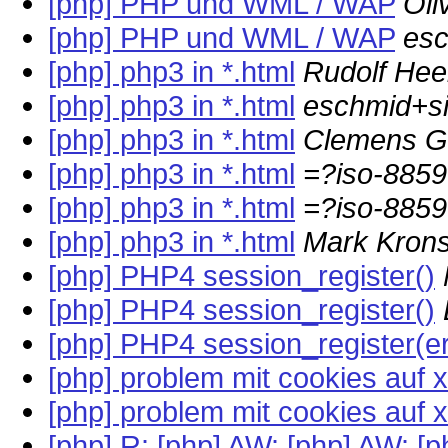
[php] PHP und WML / WAP
Oli
[php] PHP und WML / WAP
esc
[php] php3 in *.html
Rudolf He
[php] php3 in *.html
eschmid+si
[php] php3 in *.html
Clemens Gu
[php] php3 in *.html
=?iso-885
[php] php3 in *.html
=?iso-885
[php] php3 in *.html
Mark Krons
[php] PHP4 session_register()
[php] PHP4 session_register()
[php] PHP4 session_register(er
[php] problem mit cookies auf 
[php] problem mit cookies auf 
[php] R: [php] AW: [php] AW: 