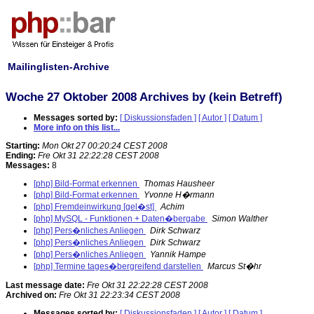
Mailinglisten-Archive
Woche 27 Oktober 2008 Archives by (kein Betreff)
Messages sorted by:
[ Diskussionsfaden ]
[ Autor ]
[ Datum ]
More info on this list...
Starting:
Mon Okt 27 00:20:24 CEST 2008
Ending:
Fre Okt 31 22:22:28 CEST 2008
Messages:
8
[php] Bild-Format erkennen
Thomas Hausheer
[php] Bild-Format erkennen
Yvonne H�rmann
[php] Fremdeinwirkung [gel�st]
Achim
[php] MySQL - Funktionen + Daten�bergabe
Simon Walther
[php] Pers�nliches Anliegen
Dirk Schwarz
[php] Pers�nliches Anliegen
Dirk Schwarz
[php] Pers�nliches Anliegen
Yannik Hampe
[php] Termine tages�bergreifend darstellen
Marcus St�hr
Last message date:
Fre Okt 31 22:22:28 CEST 2008
Archived on:
Fre Okt 31 22:23:34 CEST 2008
Messages sorted by:
[ Diskussionsfaden ]
[ Autor ]
[ Datum ]