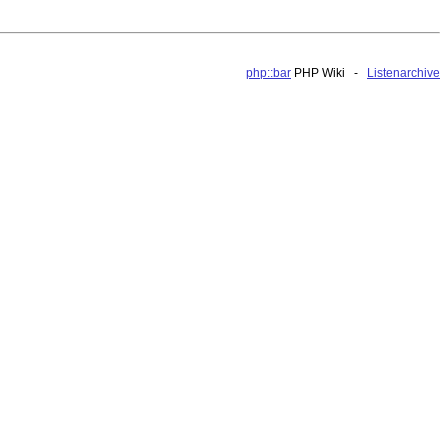
php::bar
PHP Wiki -
Listenarchive