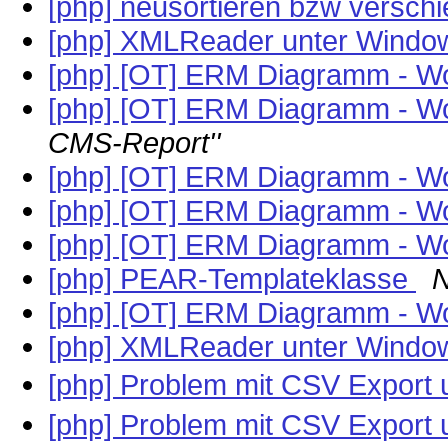
[php] neusortieren bzw versch
[php] XMLReader unter Window
[php] [OT] ERM Diagramm - W
[php] [OT] ERM Diagramm - W
CMS-Report''
[php] [OT] ERM Diagramm - W
[php] [OT] ERM Diagramm - W
[php] [OT] ERM Diagramm - W
[php] PEAR-Templateklasse
N
[php] [OT] ERM Diagramm - W
[php] XMLReader unter Window
[php] Problem mit CSV Expor
[php] Problem mit CSV Expor