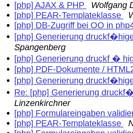
[php] AJAX & PHP
Wolfgang 
[php] PEAR-Templateklasse
W
[php] DB-Zugriff bei OO in php
[php] Generierung druckf�hi
Spangenberg
[php] Generierung druckf � 
[php] PDF-Dokumente / HTM
[php] Generierung druckf�hi
Re: [php] Generierung druck
Linzenkirchner
[php] Formulareingaben validi
[php] PEAR-Templateklasse
N