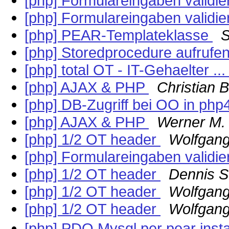
[php] Formulareingaben validi
[php] Formulareingaben validi
[php] PEAR-Templateklasse
S
[php] Storedprocedure aufrufe
[php] total OT - IT-Gehaelter ..
[php] AJAX & PHP
Christian
[php] DB-Zugriff bei OO in php
[php] AJAX & PHP
Werner M.
[php] 1/2 OT header
Wolfgang
[php] Formulareingaben validi
[php] 1/2 OT header
Dennis S
[php] 1/2 OT header
Wolfgang
[php] 1/2 OT header
Wolfgang
[php] PDO Mysql per pear insta