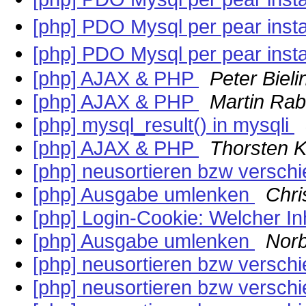
[php] PDO Mysql per pear insta
[php] PDO Mysql per pear insta
[php] AJAX & PHP
Peter Bieli
[php] AJAX & PHP
Martin Rab
[php] mysql_result() in mysqli
[php] AJAX & PHP
Thorsten 
[php] neusortieren bzw versch
[php] Ausgabe umlenken
Chri
[php] Login-Cookie: Welcher In
[php] Ausgabe umlenken
Norb
[php] neusortieren bzw versch
[php] neusortieren bzw versch