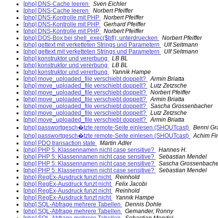
[php] DNS-Cache leeren
Sven Eichler
[php] DNS-Cache leeren
Norbert Pfeiffer
[php] DNS-Kontrolle mit PHP
Norbert Pfeiffer
[php] DNS-Kontrolle mit PHP
Gerhard Pfeiffer
[php] DNS-Kontrolle mit PHP
Norbert Pfeiffer
[php] DOS-Box bei shell_exec($bfl); unterdruecken
Norbert Pfeiffer
[php] gettext mit verketteten Strings und Parametern
Ulf Seltmann
[php] gettext mit verketteten Strings und Parametern
Ulf Seltmann
[php] konstruktor und vererbung
LB BL
[php] konstruktor und vererbung
LB BL
[php] konstruktor und vererbung
Yannik Hampe
[php] move_uploaded_file verschiebt doppelt?
Armin Briatta
[php] move_uploaded_file verschiebt doppelt?
Lutz Zetzsche
[php] move_uploaded_file verschiebt doppelt?
Norbert Pfeiffer
[php] move_uploaded_file verschiebt doppelt?
Armin Briatta
[php] move_uploaded_file verschiebt doppelt?
Sascha Grossenbacher
[php] move_uploaded_file verschiebt doppelt?
Lutz Zetzsche
[php] move_uploaded_file verschiebt doppelt?
Armin Briatta
[php] passwortgesch�tzte remote-Seite einlesen (SHOUTcast)
Benni Gr
[php] passwortgesch�tzte remote-Seite einlesen (SHOUTcast)
Achim Fi
[php] PDO transaction state
Martin Adler
[php] PHP 5: Klassennamen nicht case sensitive?
Hannes H.
[php] PHP 5: Klassennamen nicht case sensitive?
Sebastian Mendel
[php] PHP 5: Klassennamen nicht case sensitive?
Sascha Grossenbache
[php] PHP 5: Klassennamen nicht case sensitive?
Sebastian Mendel
[php] RegEx-Ausdruck funzt nicht
Reinhold
[php] RegEx-Ausdruck funzt nicht
Felix Jacobi
[php] RegEx-Ausdruck funzt nicht
Reinhold
[php] RegEx-Ausdruck funzt nicht
Yannik Hampe
[php] SQL-Abfrage mehrere Tabellen
Dennis Dohle
[php] SQL-Abfrage mehrere Tabellen
Gemander, Ronny