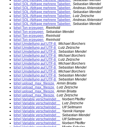
[php] SQL-Abfrage mehrere Tabellen
Sebastian Mendel
[php] SQL-Abfrage mehrere Tabellen
Sebastian Mendel
[php] SQL-Abfrage mehrere Tabellen
Andreas Ahlenstorf
[php] SQL-Abfrage mehrere Tabellen
Sebastian Mendel
[php] SQL-Abfrage mehrere Tabellen
Lutz Zetzsche
[php] SQL-Abfrage mehrere Tabellen
Andreas Ahlenstorf
[php] SQL-Abfrage mehrere Tabellen
Sebastian Mendel
[php] Ton erzeugen
Reinhold
[php] Ton erzeugen
Sebastian Mendel
[php] Ton erzeugen
Reinhold
[php] Ton erzeugen
Reinhold
[php] Umstellung auf UTF-8
Michael Borchers
[php] Umstellung auf UTF-8
Lutz Zetzsche
[php] Umstellung auf UTF-8
Sebastian Mendel
[php] Umstellung auf UTF-8
Michael Borchers
[php] Umstellung auf UTF-8
Lutz Zetzsche
[php] Umstellung auf UTF-8
Michael Borchers
[php] Umstellung auf UTF-8
Sebastian Mendel
[php] Umstellung auf UTF-8
Michael Borchers
[php] Umstellung auf UTF-8
Sebastian Mendel
[php] Umstellung auf UTF-8
Sebastian Mendel
[php] upload_max_filesize
Armin Briatta
[php] upload_max_filesize
Lutz Zetzsche
[php] upload_max_filesize
Armin Briatta
[php] upload_max_filesize
Lutz Zetzsche
[php] Variable verschwindet ...
Norbert Pfeiffer
[php] Variable verschwindet ...
Lutz Zetzsche
[php] Variable verschwindet ...
Ulf Seltmann
[php] Variable verschwindet ...
Yannik Hampe
[php] Variable verschwindet ...
Sebastian Mendel
[php] Variable verschwindet ...
Ulf Seltmann
[php] Variable verschwindet ...
Norbert Pfeiffer