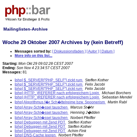
Mailinglisten-Archive
Woche 29 Oktober 2007 Archives by (kein Betreff)
Messages sorted by:
[ Diskussionsfaden ]
[ Autor ]
[ Datum ]
More info on this list...
Starting:
Mon Okt 29 09:02:28 CEST 2007
Ending:
Son Nov 4 23:34:57 CEST 2007
Messages:
81
[php] $_SERVER["PHP_SELF"] zickt rum
Steffen Kother
[php] $_SERVER["PHP_SELF"] zickt rum
Felix Jacobi
[php] $_SERVER["PHP_SELF"] zickt rum
Felix Jacobi
[php] (HTTP_)REFERER nach erfolgreichem Login
Michael Borchers
[php] (HTTP_)REFERER nach erfolgreichem Login
Sebastian Mendel
[php] Algorithmus f�r Sch�ttelreime bzw. Spoonerism
Martin Rabl
[php] Array-Schl�ssel tauschen
Marcus St�hr
[php] Array-Schl�ssel tauschen
Henning J�dden
[php] Array-Schl�ssel tauschen
Norbert Pfeiffer
[php] Debuggen mit Zend PDT
Steffen Kother
[php] Debuggen mit Zend PDT
Steffen Kother
[php] Debuggen mit Zend PDT
Achim Fink
[php] DNS-Cache leeren
Norbert Pfeiffer