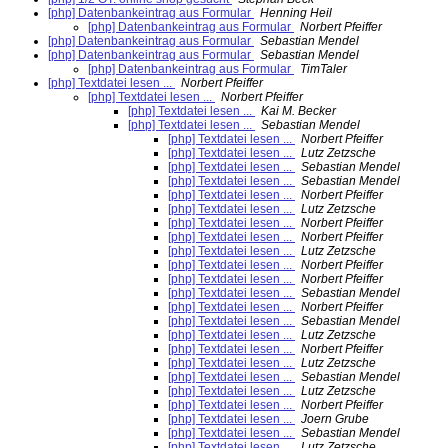
[php] Datenbankeintrag aus Formular
Henning Heil
[php] Datenbankeintrag aus Formular
Norbert Pfeiffer
[php] Datenbankeintrag aus Formular
Sebastian Mendel
[php] Datenbankeintrag aus Formular
Sebastian Mendel
[php] Datenbankeintrag aus Formular
TimTaler
[php] Textdatei lesen ...
Norbert Pfeiffer
[php] Textdatei lesen ...
Norbert Pfeiffer
[php] Textdatei lesen ...
Kai M. Becker
[php] Textdatei lesen ...
Sebastian Mendel
[php] Textdatei lesen ...
Norbert Pfeiffer
[php] Textdatei lesen ...
Lutz Zetzsche
[php] Textdatei lesen ...
Sebastian Mendel
[php] Textdatei lesen ...
Sebastian Mendel
[php] Textdatei lesen ...
Norbert Pfeiffer
[php] Textdatei lesen ...
Lutz Zetzsche
[php] Textdatei lesen ...
Norbert Pfeiffer
[php] Textdatei lesen ...
Norbert Pfeiffer
[php] Textdatei lesen ...
Lutz Zetzsche
[php] Textdatei lesen ...
Norbert Pfeiffer
[php] Textdatei lesen ...
Norbert Pfeiffer
[php] Textdatei lesen ...
Sebastian Mendel
[php] Textdatei lesen ...
Norbert Pfeiffer
[php] Textdatei lesen ...
Sebastian Mendel
[php] Textdatei lesen ...
Lutz Zetzsche
[php] Textdatei lesen ...
Norbert Pfeiffer
[php] Textdatei lesen ...
Lutz Zetzsche
[php] Textdatei lesen ...
Sebastian Mendel
[php] Textdatei lesen ...
Lutz Zetzsche
[php] Textdatei lesen ...
Norbert Pfeiffer
[php] Textdatei lesen ...
Joern Grube
[php] Textdatei lesen ...
Sebastian Mendel
[php] Textdatei lesen ...
Lutz Zetzsche