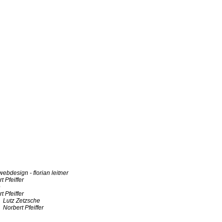
ebdesign - florian leitner
t Pfeiffer
e
t Pfeiffer
Lutz Zetzsche
Norbert Pfeiffer