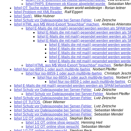
[php] PHP5: Erkennen ob Klasse abgeleitet wurde
Sebastian Me
[php] OT: Suche guten Hoster.
dream world webdesign - florian leitner
[php] Problem mit XMLReader
Ralf Eggert
[php] Sort()
Mike Hubner
[php] Schutz vor Dateiausgabe bei Server-Fehler
Lutz Zetzsche
[php] HTML aus M$ Word-Export "brauchbar" machen
Andreas Ahlenstor
[php] E-Mails die mit mail() gesendet werden werden als SPAM b
[php] E-Mails die mit mail() gesendet werden werden als
[php] E-Mails die mit mail() gesendet werden werden als
[php] E-Mails die mit mail() gesendet werden werden als
[php] E-Mails die mit mail() gesendet werden wer
[php] E-Mails die mit mail() gesendet werden wer
[php] E-Mails die mit mail() gesendet werden wer
[php] E-Mails die mit mail() gesendet werden wer
[php] E-Mails die mit mail() gesendet werden wer
[php] HTML aus M$ Word-Export "brauchbar" machen
Stefan Br
[php] Nur iso-8859-1 oder auch multibyte-faehig
Norbert Pfeiffer
[php] Nur iso-8859-1 oder auch multibyte-faehig
Christoph Jesch
[php] Nur iso-8859-1 oder auch multibyte-faehig
Norbert P
[php] Nur iso-8859-1 oder auch multibyte-faehig
C
[php] E-Mails die mit mail() gesendet werden werden als SPAM behandel
[php] Schutz vor Dateiausgabe bei Server-Fehler
Lutz Zetzsche
[php] Schutz vor Dateiausgabe bei Server-Fehler
Norbert Pfeiffer
[php] Schutz vor Dateiausgabe bei Server-Fehler
Lutz Zetzsche
[php] OT TUTOS
Oliver Wiemer
[php] Schutz vor Dateiausgabe bei Server-Fehler
Lutz Zetzsche
[php] Schutz vor Dateiausgabe bei Server-Fehler
Sebastian Mendel
[php] Schutz vor Dateiausgabe bei Server-Fehler
Sebastian Mendel
[php] 1/2 OT: online shop gesucht
Stephan Beck
[php] 1/2 OT: online shop gesucht
Henning Heil
[php] 1/2 OT: online shop gesucht
Sebastian Mendel
[php] 1/2 OT: online shop gesucht
Stephan Beck