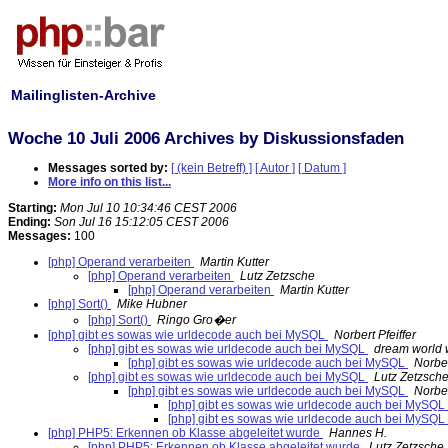
Mailinglisten-Archive
Woche 10 Juli 2006 Archives by Diskussionsfaden
Messages sorted by:
[ (kein Betreff) ]
[ Autor ]
[ Datum ]
More info on this list...
Starting:
Mon Jul 10 10:34:46 CEST 2006
Ending:
Son Jul 16 15:12:05 CEST 2006
Messages:
100
[php] Operand verarbeiten
Martin Kutter
[php] Operand verarbeiten
Lutz Zetzsche
[php] Operand verarbeiten
Martin Kutter
[php] Sort()
Mike Hubner
[php] Sort()
Ringo Gro�er
[php] gibt es sowas wie urldecode auch bei MySQL
Norbert Pfeiffer
[php] gibt es sowas wie urldecode auch bei MySQL
dream world w
[php] gibt es sowas wie urldecode auch bei MySQL
Norber
[php] gibt es sowas wie urldecode auch bei MySQL
Lutz Zetzsch
[php] gibt es sowas wie urldecode auch bei MySQL
Norber
[php] gibt es sowas wie urldecode auch bei MySQL
[php] gibt es sowas wie urldecode auch bei MySQL
[php] PHP5: Erkennen ob Klasse abgeleitet wurde
Hannes H.
[php] PHP5: Erkennen ob Klasse abgeleitet wurde
Lutz Zetzsche