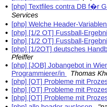
[php] Textfiles contra DB f�
Services
[php] Welche Header-Variable
[php] [1/2 OT] Fussball-Ergeb
[php] [1/2 OT] Fussball-Ergeb
[php] [1/2OT] deutsches Handb
Pfeiffer
[php] [JOB] Jobangebot in Wi
Programmierer/in
Thomas K
[php] [OT] Probleme mit Proz
[php] [OT] Probleme mit Proz
[php] [OT] Probleme mit Proz
[php] alle header auslesen
"pa