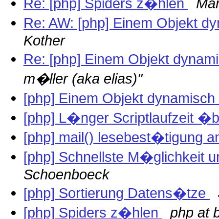
Re: [php] Spiders z�hlen
Mar
Re: AW: [php] Einem Objekt 
Kother
Re: [php] Einem Objekt dyna
m�ller (aka elias)"
[php] Einem Objekt dynamisc
[php] L�nger Scriptlaufzeit 
[php] mail() lesebest�tigung 
[php] Schnellste M�glichkeit 
Schoenboeck
[php] Sortierung Datens�tze
[php] Spiders z�hlen
php at 