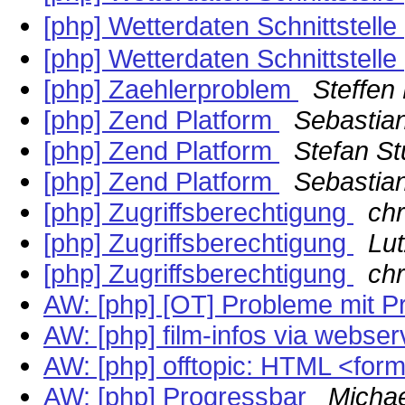
[php] Wetterdaten Schnittstelle
[php] Wetterdaten Schnittstelle
[php] Zaehlerproblem
Steffen
[php] Zend Platform
Sebastia
[php] Zend Platform
Stefan S
[php] Zend Platform
Sebastia
[php] Zugriffsberechtigung
chr
[php] Zugriffsberechtigung
Lu
[php] Zugriffsberechtigung
chr
AW: [php] [OT] Probleme mit 
AW: [php] film-infos via webse
AW: [php] offtopic: HTML <for
AW: [php] Progressbar
Michae